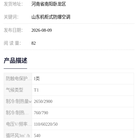
发货地址：
河南省南阳卧龙区
关键词：
山东机柜式防爆空调
发布日期：
2026-08-09
阅 读 量：
82
产品描述
防触电保护等级
I类
气候类型
T1
制冷/制热量w
2650/2900
制冷/制热额定功率W
760/790
电压V/频率Hz
110/60220/50
循环风3m' /h
540