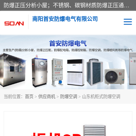
防爆正压分析小屋；不锈钢、碳钢材质防爆正压通风柜，分上下、左右、外挂三种款式；立式、挂式防爆配电柜体；不锈钢、碳钢防爆变频、磁力、星三角启动器；不锈钢、碳钢、铸铝防爆控制箱柜；可操作按键、多块式防爆仪表箱；多材质防爆接线箱；台式防爆电脑、防爆监视器。产品适配石油、化工、煤炭、电力、纺织、酿酒、航天、铁路、冶金、船舶、消防、市政等多行业工况使用。
南阳首安防爆电气有限公司
防爆小屋
防爆正压柜
防爆空调
防爆配电箱
防爆控制箱
防爆接线箱
当前位置：
首页
>
供应商机
>
防爆空调
> 山东机柜式防爆空调
防爆操作柱
防爆监视显示器
防爆检修箱
防爆暖风机