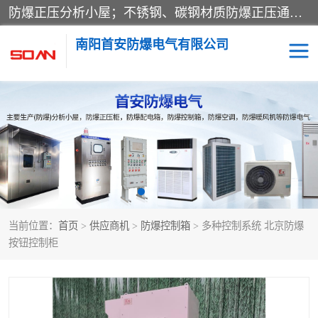
防爆正压分析小屋；不锈钢、碳钢材质防爆正压通风柜，分上下、左右、外挂三种款式；立式、挂式防爆配电柜体；不锈钢、碳钢防爆变频、磁力、星三角启动器；不锈钢、碳钢、铸铝防爆控制箱柜；可操作按键、多块式防爆仪表箱；多材质防爆接线箱；台式防爆电脑、防爆监视器。产品适配石油、化工、煤炭、电力、纺织、酿酒、航天、铁路、冶金、船舶、消防、市政等多行业工况使用。
南阳首安防爆电气有限公司
防爆小屋
防爆正压柜
防爆空调
防爆配电箱
防爆控制箱
防爆接线箱
当前位置：
首页
>
供应商机
>
防爆控制箱
> 多种控制系统 北京防爆
防爆操作柱
防爆监视显示器
按钮控制柜
防爆检修箱
防爆暖风机