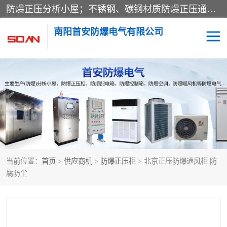
防爆正压分析小屋；不锈钢、碳钢材质防爆正压通风柜，分上下、左右、外挂三种款式；立式、挂式防爆配电柜体；不锈钢、碳钢防爆变频、磁力、星三角启动器；不锈钢、碳钢、铸铝防爆控制箱柜；可操作按键、多块式防爆仪表箱；多材质防爆接线箱；台式防爆电脑、防爆监视器。产品适配石油、化工、煤炭、电力、纺织、酿酒、航天、铁路、冶金、船舶、消防、市政等多行业工况使用。
南阳首安防爆电气有限公司
防爆小屋
防爆正压柜
防爆空调
防爆配电箱
防爆控制箱
防爆接线箱
当前位置：
首页
>
供应商机
>
防爆正压柜
> 北京正压防爆通风柜 防
防爆操作柱
防爆监视显示器
腐防尘
防爆检修箱
防爆暖风机