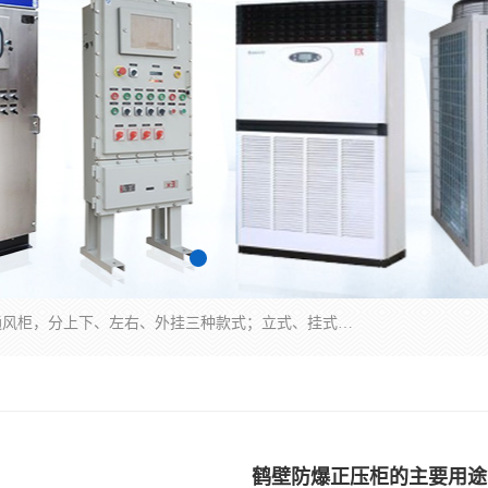
防爆正压分析小屋；不锈钢、碳钢材质防爆正压通风柜，分上下、左右、外挂三种款式；立式、挂式防爆配电柜体；不锈钢、碳钢防爆变频、磁力、星三角启动器；不锈钢、碳钢、铸铝防爆控制箱柜；可操作按键、多块式防爆仪表箱；多材质防爆接线箱；台式防爆电脑、防爆监视器。产品适配石油、化工、煤炭、电力、纺织、酿酒、航天、铁路、冶金、船舶、消防、市政等多行业工况使用。
鹤壁防爆正压柜的主要用途