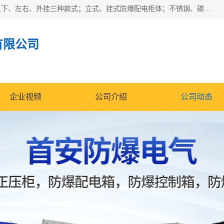
防爆正压分析小屋；不锈钢、碳钢材质防爆正压通风柜，分上下、左右、外挂三种款式；立式、挂式防爆配电柜体；不锈钢、碳钢防爆变频、磁力、星三角启动器；不锈钢、碳钢、铸铝防爆控制箱柜；可操作按键、多块式防爆仪表箱；多材质防爆接线箱；台式防爆电脑、防爆监视器。产品适配石油、化工、煤炭、电力、纺织、酿酒、航天、铁路、冶金、船舶、消防、市政等多行业工况使用。
有限公司
企业视频
公司介绍
公司动态